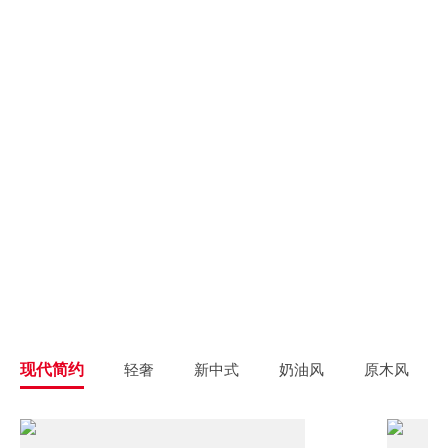
别墅大宅
新房装修
高端私人定制
高品质毛坯装修
旧房翻新
旧房焕新升级改造
精致整装
个性定制
拎包入住
一站式解决方案
现代简约
轻奢
新中式
奶油风
原木风