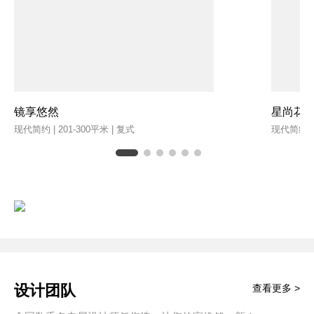
镜享悠然
星尚花
现代简约 | 201-300平米 | 复式
现代简约 | 
设计团队
查看更多 >