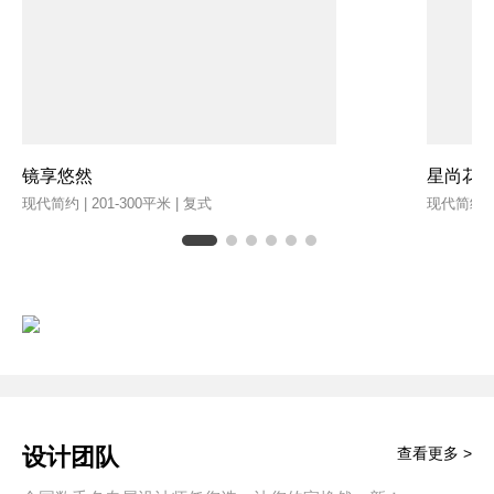
镜享悠然
星尚花
现代简约 | 201-300平米 | 复式
现代简约 | 
设计团队
查看更多 >