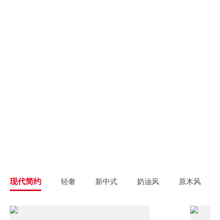
别墅大宅
新房装修
高端私人定制
高品质毛坯装修
旧房翻新
旧房焕新升级改造
精致整装
个性定制
拎包入住
一站式解决方案
现代简约
轻奢
新中式
奶油风
原木风