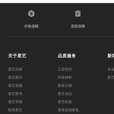
价格保障
流程保障
关于星艺
品质服务
新
星艺历程
工程管控
企
星艺图片
环保材料
星
星艺视频
家装分期
星艺图书
星艺优品
星艺导报
星艺软装
联系星艺
香港皇朝家私