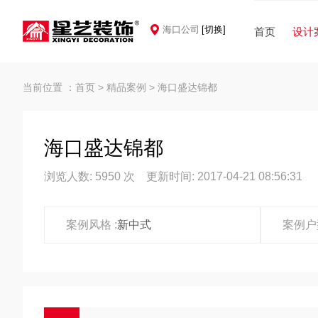
海口公司
[切换]
首页
设计
当前位置 ：
首页
>
精品案例
>
海口盛达锦都
海口盛达锦都
浏览人数: 5950 次 更新时间: 2017-04-21 08:56:31
案例风格 :
新中式
案例户型