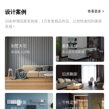
设计案例
查看更多 >
10余种潮流家装风格，1万多套精品作品，让您快速找到家装
灵感！
别墅大宅
新房装修
高端私人定制
高品质毛坯装修
旧房翻新
旧房焕新升级改造
精致整装
个性定制
拎包入住
一站式解决方案