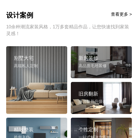
设计案例
查看更多 >
10余种潮流家装风格，1万多套精品作品，让您快速找到家装
灵感！
别墅大宅
新房装修
高端私人定制
高品质毛坯装修
旧房翻新
旧房焕新升级改造
精致整装
个性定制
拎包入住
一站式解决方案