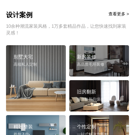
设计案例
查看更多 >
10余种潮流家装风格，1万多套精品作品，让您快速找到家装
灵感！
别墅大宅
新房装修
高端私人定制
高品质毛坯装修
旧房翻新
旧房焕新升级改造
精致整装
个性定制
拎包入住
一站式解决方案