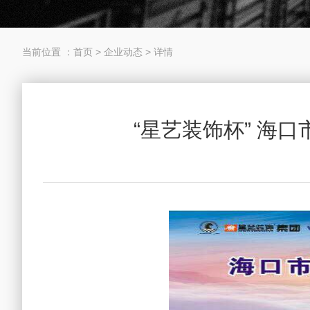
当前位置 ：
首页
>
企业动态
>
详情
“星艺装饰杯” 海