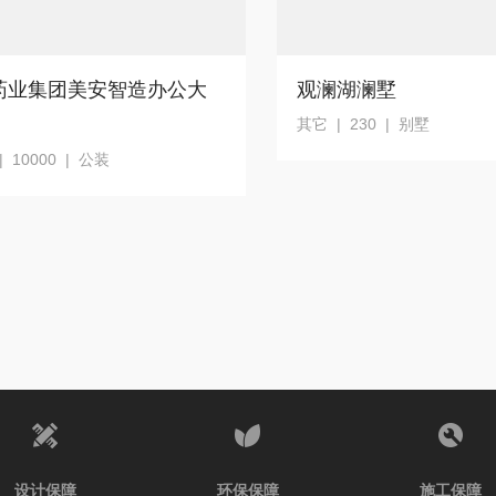
药业集团美安智造办公大
观澜湖澜墅
其它 | 230 | 别墅
 10000 | 公装
设计保障
环保保障
施工保障