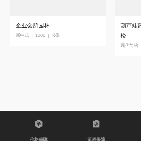
企业会所园林
葫芦娃
楼
新中式 | 1200 | 公装
现代简约 |
价格保障
流程保障