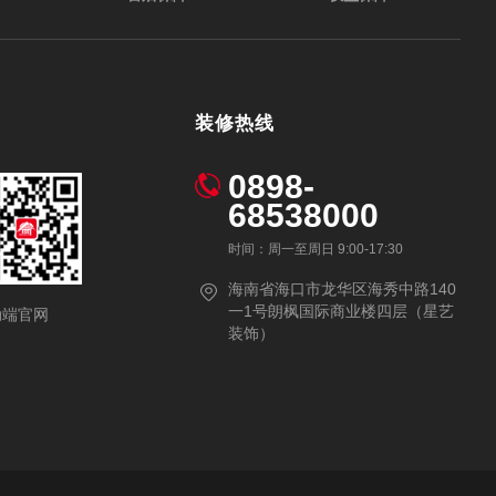
装修热线
0898-
68538000
时间：周一至周日 9:00-17:30
海南省海口市龙华区海秀中路140
一1号朗枫国际商业楼四层（星艺
动端官网
装饰）