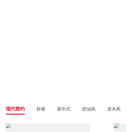
别墅大宅
新房装修
高端私人定制
高品质毛坯装修
旧房翻新
旧房焕新升级改造
精致整装
个性定制
拎包入住
一站式解决方案
现代简约
轻奢
新中式
奶油风
原木风