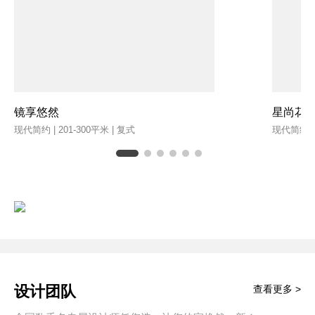
镜享悠然
星尚花
现代简约 | 201-300平米 | 复式
现代简约 | 
设计团队
查看更多 >