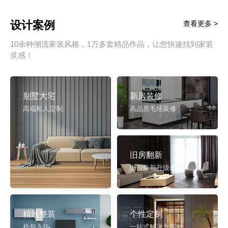
设计案例
查看更多 >
10余种潮流家装风格，1万多套精品作品，让您快速找到家装
灵感！
别墅大宅
新房装修
高端私人定制
高品质毛坯装修
旧房翻新
旧房焕新升级改造
精致整装
个性定制
拎包入住
一站式解决方案